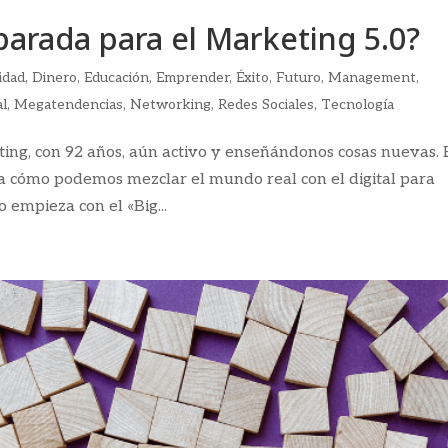
parada para el Marketing 5.0?
idad
,
Dinero
,
Educación
,
Emprender
,
Éxito
,
Futuro
,
Management
,
al
,
Megatendencias
,
Networking
,
Redes Sociales
,
Tecnología
eting, con 92 años, aún activo y enseñándonos cosas nuevas. 
ta cómo podemos mezclar el mundo real con el digital para
 empieza con el «Big...