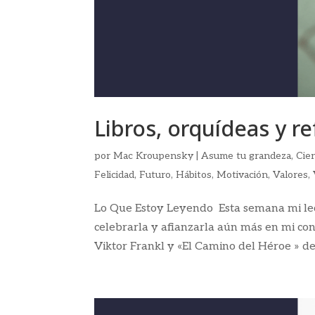
Libros, orquídeas y r
por
Mac Kroupensky
|
Asume tu grandeza
,
Cie
Felicidad
,
Futuro
,
Hábitos
,
Motivación
,
Valores
,
Lo Que Estoy Leyendo Esta semana mi lec
celebrarla y afianzarla aún más en mi conc
Viktor Frankl y «El Camino del Héroe » de