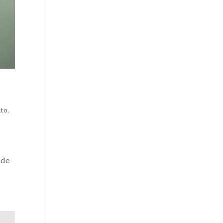
ito
,
 de