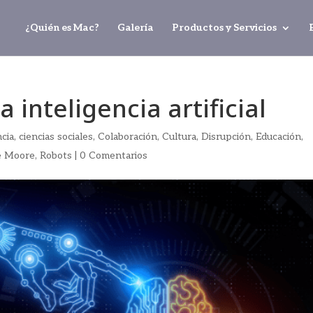
¿Quién es Mac?
Galería
Productos y Servicios
 inteligencia artificial
ncia
,
ciencias sociales
,
Colaboración
,
Cultura
,
Disrupción
,
Educación
,
e Moore
,
Robots
|
0 Comentarios