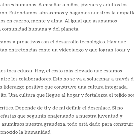
alores humanos. A enseñar a niños, jóvenes y adultos los
mano. Entendamos, abracemos y hagamos nuestros la empatía
nos en cuerpo, mente y alma. Al igual que asumamos
 la comunidad humana y del planeta.
anos y proactivos con el desarrollo tecnológico. Hay que
 tan entretenidas como un videojuego y que logran tocar y
nos toca educar. Hoy, el costo más elevado que estamos
tre los colaboradores. Esto no se va a solucionar a través d
 liderazgo positivo que construye una cultura integrada,
ito. Una cultura que llegue al hogar y fortalezca el tejido soc
ítico. Depende de ti y de mi definir el desenlace. Si no
nefastas que seguirán enajenando a nuestra juventud y
i asumimos nuestra grandeza, todo está dado para construir
onocido la humanidad.