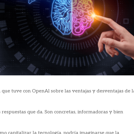
 que tuve con OpenAl sobre las ventajas y desventajas de l
as respuestas que da. Son concretas, informadoras y bien
o capitalizar la tecnología, podría imaginarse que la