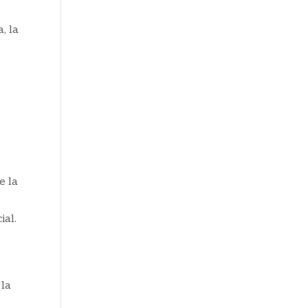
, la
e la
ial.
 la